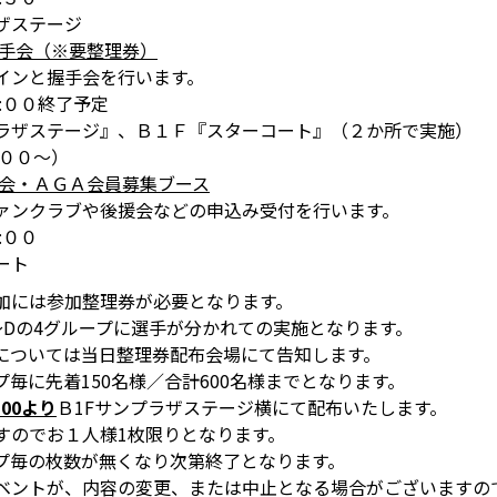
ザステージ
握手会（※要整理券）
インと握手会を行います。
:００終了予定
ラザステージ』、Ｂ１Ｆ『スターコート』（２か所で実施）
:００～）
援会・ＡＧＡ会員募集ブース
ァンクラブや後援会などの申込み受付を行います。
:００
ート
加には参加整理券が必要となります。
〜Dの4グループに選手が分かれての実施となります。
については当日整理券配布会場にて告知します。
毎に先着150名様／合計600名様までとなります。
:00より
Ｂ1Fサンプラザステージ横にて配布いたします。
のでお１人様1枚限りとなります。
プ毎の枚数が無くなり次第終了となります。
ベントが、内容の変更、または中止となる場合がございますの