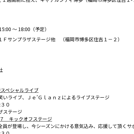
5:00 ～ 18:00（予定）
１Ｆサンプラザステージ他 （福岡市博多区住吉１－２）
社
援スペシャルライブ
笑いライブ、Ｊｅ’Ｇｌａｎｚによるライブステージ
:３０
ザステージ
１７ キックオフステージ
全員が登場し、今シーズンにかける意気込み、応援して頂くサ
:３０