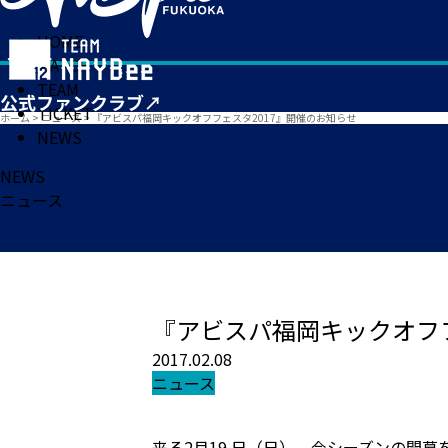
HOME
MATCH
TEAM
TICKET
ホーム
>
ニュース
>
『アビスパ福岡キックオフフェスタ2017』開催のお知らせ
NEWS
NEWS
ニュース
『アビスパ福岡キックオフフ
2017.02.08
ニュース
来る2月19 日（日）、今シーズンの開