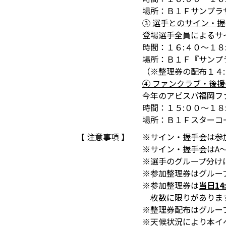
場所：Ｂ１Ｆサンプラ
③ 選手とのサイン・
登場選手全員によるサ
時間：１６:４０～１８
場所：Ｂ１Ｆ『サンプ
（※整理券の配布１４
④ ファンクラブ・後
今年のアビスパ福岡フ
時間：１５:００～１８
場所：Ｂ１Ｆスターコ
【 注意事項 】
※サイン・握手会は参
※サイン・握手会はA
※選手のグループ分け
※参加整理券はグループ
※参加整理券は
当日14
枚数に限りがあります
※整理券配布はグルー
※天候状況により本イ