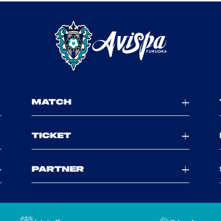
MATCH
TICKET
PARTNER