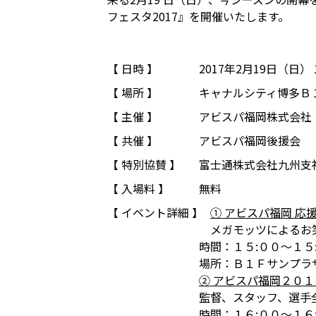
フェスタ2017』を開催いたします。
【 日時 】
2017年2月19日（日） 1
【 場所 】
キャナルシティ博多Ｂ
【 主催 】
アビスパ福岡株式会社
【 共催 】
アビスパ福岡後援会
【 特別協賛 】
富士通株式会社九州支
【 入場料 】
無料
【 イベント詳細 】
① アビスパ福岡 応
メガモッツによるお
時間：１５:００～１５
場所：Ｂ１Ｆサンプラ
② アビスパ福岡２０
監督、スタッフ、選手
時間：１６:００～１６