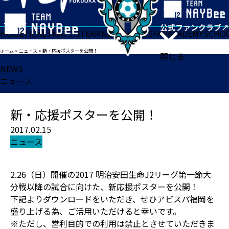
HOME
TICKET
MATCH
TEAM
NEWS
GOODS
FAN
ACADEMY
SCHO
ホーム
>
ニュース
>
新・応援ポスターを公開！
閉じる
NEWS
ニュース
新・応援ポスターを公開！
2017.02.15
ニュース
2.26（日）開催の2017 明治安田生命J2リーグ第一節大
分戦以降の試合に向けた、新応援ポスターを公開！
下記よりダウンロードをいただき、ぜひアビスパ福岡を
盛り上げる為、ご活用いただけると幸いです。
※ただし、営利目的での利用は禁止とさせていただきま