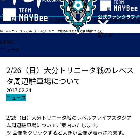
HOME
TICKET
MATCH
TEAM
NEWS
GOODS
FAN
ACADEMY
SCHO
ホーム
>
ニュース
>
2/26（日）大分トリニータ戦のレベスタ周辺駐車場について
閉じる
NEWS
ニュース
2/26（日）大分トリニータ戦のレベス
タ周辺駐車場について
2017.02.24
ニュース
2/26（日）大分トリニータ戦のレベルファイブスタジア
ム周辺駐車場についてご案内いたします。
※ 画像をクリックすると大きい画像が表示されます。