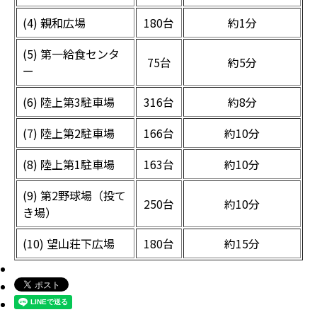
(4) 親和広場
180台
約1分
(5) 第一給食センタ
75台
約5分
ー
(6) 陸上第3駐車場
316台
約8分
(7) 陸上第2駐車場
166台
約10分
(8) 陸上第1駐車場
163台
約10分
(9) 第2野球場（投て
250台
約10分
き場）
(10) 望山荘下広場
180台
約15分