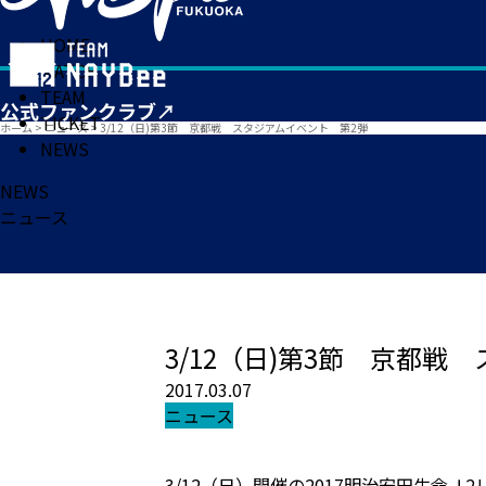
HOME
MATCH
TEAM
TICKET
ホーム
>
ニュース
>
3/12（日)第3節 京都戦 スタジアムイベント 第2弾
NEWS
NEWS
ニュース
3/12（日)第3節 京都戦
2017.03.07
ニュース
3/12（日）開催の2017明治安田生命