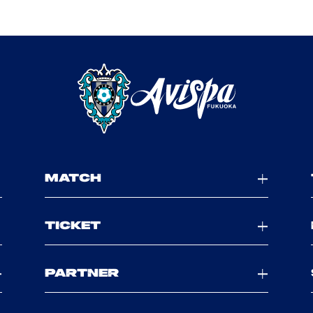
MATCH
TICKET
PARTNER