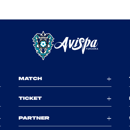
MATCH
TICKET
PARTNER