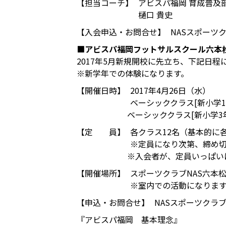
【担当コーチ】
アビスパ福岡 育成普及部
樋口 貴史
【入会申込・お問合せ】
NASスポーツクラ
■アビスパ福岡フットサルスクール六本
2017年5月新規開校に先立ち、下記日
※新学年での体験になります。
【開催日時】
2017年4月26日（水）
ベーシッククラス[新小学1年生
ベーシッククラス[新小学3年生～
【定 員】
各クラス12名（基本的に
※定員になり次第、締め
※入会者が、定員いっぱい
【開催場所】
スポーツクラブNAS六本松
※室内での活動になりま
【申込・お問合せ】
NASスポーツクラブ六本
『アビスパ福岡 基本理念』