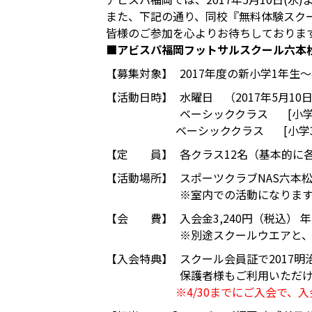
また、下記の通り、同校『無料体験スク
皆様のご参加を心よりお待ちしておりま
■アビスパ福岡フットサルスクール六本
【募集対象】
2017年度の新小学1年生～
【活動日時】
水曜日 （2017年5月10
ベーシッククラス [小学1年生
ベーシッククラス [小学3年生
【定 員】
各クラス12名（基本的に
【活動場所】
スポーツクラブNAS六本松
※室内での活動になりま
【会 費】
入会金3,240円（税込） 
※別途スクールウエアと、
【入会特典】
スクール会員証で2017
保護者様もご利用いただ
※4/30までにご入会で、