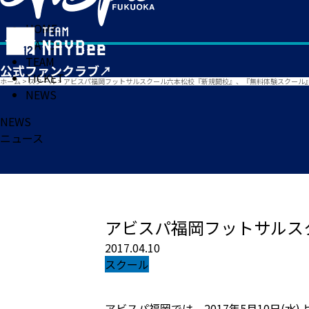
HOME
MATCH
TEAM
TICKET
ホーム
>
スクール
>
アビスパ福岡フットサルスクール六本松校『新規開校』、『無料体験スクール
NEWS
NEWS
ニュース
アビスパ福岡フットサルス
2017.04.10
スクール
アビスパ福岡では、2017年5月10日(