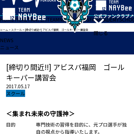
HOME
TICKET
MATCH
TEAM
NEWS
GOODS
FAN
ACADEMY
SCHO
ホーム
>
スクール
>
[締切り間近!!] アビスパ福岡 ゴールキーパー講習会
閉じる
NEWS
ニュース
[締切り間近!!] アビスパ福岡 ゴール
キーパー講習会
2017.05.17
スクール
＜集まれ未来の守護神＞
目的
専門技術の習得を目的に、元プロ選手が独
自の視点から指導いたします。