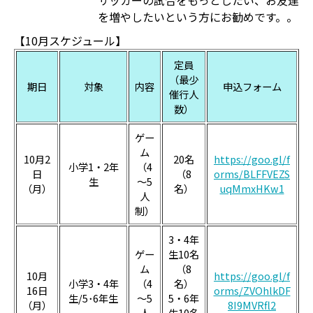
サッカーの試合をもっとしたい、お友達
を増やしたいという方にお勧めです。。
【10月スケジュール】
定員
（最少
期日
対象
内容
申込フォーム
催行人
数）
ゲー
ム
10月2
20名
https://goo.gl/f
小学1・2年
（4
日
（8
orms/BLFFVEZS
生
～5
（月）
名）
uqMmxHKw1
人
制）
3・4年
ゲー
生10名
ム
（8
10月
https://goo.gl/f
小学3・4年
（4
名）
16日
orms/ZVOhlkDF
生/5･6年生
～5
5・6年
（月）
8I9MVRfl2
人
生10名