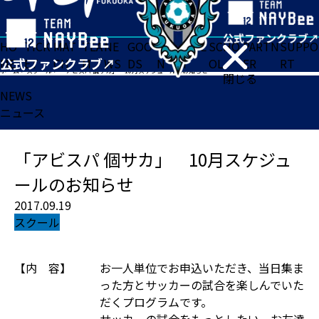
HO
TICK
MAT
TEA
NE
GOO
FA
ACADE
SCHO
PARTN
SUPPO
ME
ET
CH
M
WS
DS
N
MY
OL
ER
RT
ホーム
>
スクール
>
「アビスパ 個サカ」 10月スケジュールのお知らせ
閉じる
NEWS
ニュース
「アビスパ 個サカ」 10月スケジュ
ールのお知らせ
2017.09.19
スクール
【内 容】
お一人単位でお申込いただき、当日集ま
った方とサッカーの試合を楽しんでいた
だくプログラムです。