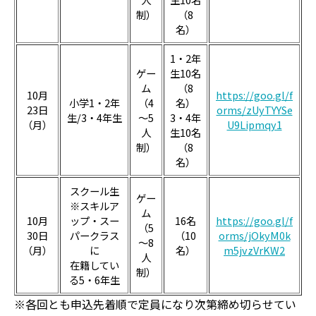
制）
（8
名）
1・2年
ゲー
生10名
ム
（8
10月
https://goo.gl/f
小学1・2年
（4
名）
23日
orms/zUyTYYSe
生/3・4年生
～5
3・4年
（月）
U9Lipmqy1
人
生10名
制）
（8
名）
スクール生
ゲー
※スキルア
ム
10月
ップ・スー
16名
https://goo.gl/f
（5
30日
パークラス
（10
orms/jOkyM0k
～8
（月）
に
名）
m5jvzVrKW2
人
在籍してい
制）
る5・6年生
※各回とも申込先着順で定員になり次第締め切らせてい