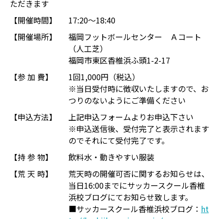
ただきます
【開催時間】
17:20～18:40
【開催場所】
福岡フットボールセンター Ａコート
（人工芝）
福岡市東区香椎浜ふ頭1-2-17
【参 加 費】
1回1,000円（税込）
※当日受付時に徴収いたしますので、お
つりのないようにご準備ください
【申込方法】
上記申込フォームよりお申込下さい
※申込送信後、受付完了と表示されます
のでそれにて受付完了です。
【持 参 物】
飲料水・動きやすい服装
【荒 天 時】
荒天時の開催可否に関するお知らせは、
当日16:00までにサッカースクール香椎
浜校ブログにてお知らせ致します。
■サッカースクール香椎浜校ブログ：
ht