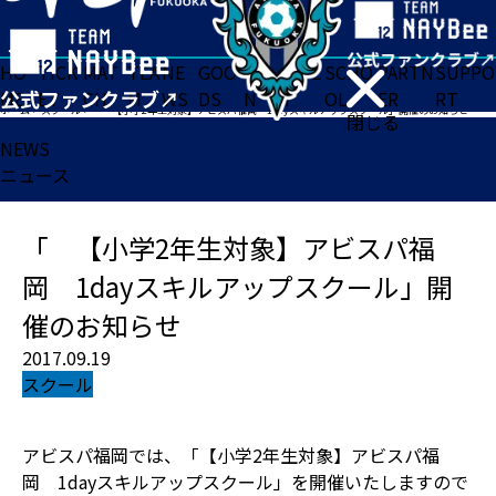
HO
TICK
MAT
TEA
NE
GOO
FA
ACADE
SCHO
PARTN
SUPPO
ME
ET
CH
M
WS
DS
N
MY
OL
ER
RT
ホーム
>
スクール
>
「 【小学2年生対象】アビスパ福岡 1dayスキルアップスクール」開催のお知らせ
閉じる
NEWS
ニュース
「 【小学2年生対象】アビスパ福
岡 1dayスキルアップスクール」開
催のお知らせ
2017.09.19
スクール
アビスパ福岡では、「【小学2年生対象】アビスパ福
岡 1dayスキルアップスクール」を開催いたしますので