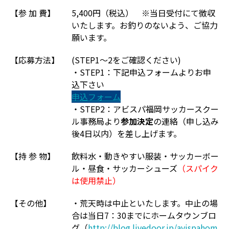
【参 加 費】
5,400円（税込） ※当日受付にて徴収
いたします。お釣りのないよう、ご協力
願います。
【応募方法】
(STEP1～2をご確認ください)
・STEP1：下記申込フォームよりお申
込下さい
申込フォーム
・STEP2：アビスパ福岡サッカースクー
ル事務局より
参加決定
の連絡（申し込み
後4日以内）を差し上げます。
【持 参 物】
飲料水・動きやすい服装・サッカーボー
ル・昼食・サッカーシューズ
（スパイク
は使用禁止）
【その他】
・荒天時は中止といたします。中止の場
合は当日7：30までにホームタウンブロ
グ（
http://blog.livedoor.jp/avispahom