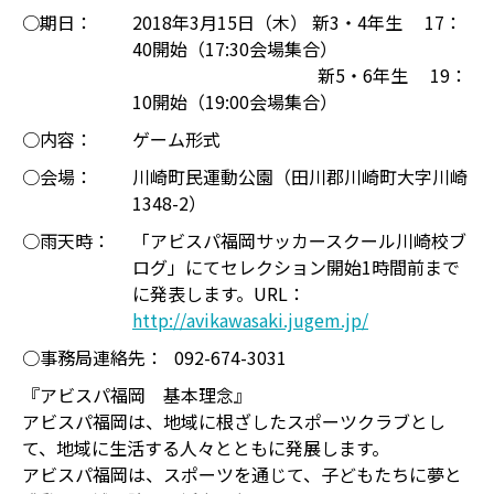
○期日：
2018年3月15日（木） 新3・4年生 17：
40開始（17:30会場集合）
新5・6年生 19：
10開始（19:00会場集合）
○内容：
ゲーム形式
○会場：
川崎町民運動公園（田川郡川崎町大字川崎
1348-2）
○雨天時：
「アビスパ福岡サッカースクール川崎校ブ
ログ」にてセレクション開始1時間前まで
に発表します。URL：
http://avikawasaki.jugem.jp/
○事務局連絡先：
092-674-3031
『アビスパ福岡 基本理念』
アビスパ福岡は、地域に根ざしたスポーツクラブとし
て、地域に生活する人々とともに発展します。
アビスパ福岡は、スポーツを通じて、子どもたちに夢と