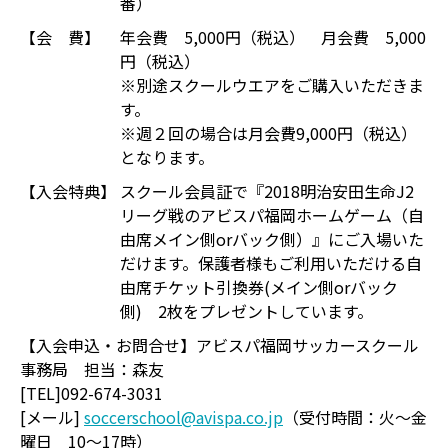
番）
【会 費】
年会費 5,000円（税込） 月会費 5,000
円（税込）
※別途スクールウエアをご購入いただきま
す。
※週２回の場合は月会費9,000円（税込）
となります。
【入会特典】
スクール会員証で『2018明治安田生命J2
リーグ戦のアビスパ福岡ホームゲーム（自
由席メイン側orバック側）』にご入場いた
だけます。保護者様もご利用いただける自
由席チケット引換券(メイン側orバック
側) 2枚をプレゼントしています。
【入会申込・お問合せ】アビスパ福岡サッカースクール
事務局 担当：森友
[TEL]092-674-3031
[メール]
soccerschool@avispa.co.jp
（受付時間：火～金
曜日 10～17時）