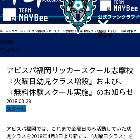
HOME
TICKET
MATCH
TEAM
NEWS
GOODS
FAN
ACADEMY
SCHO
ホーム
>
スクール
>
アビスパ福岡サッカースクール志摩校『火曜日幼児クラス増設』および、 『無料体験スクール実施』のお知らせ
閉じる
NEWS
ニュース
アビスパ福岡サッカースクール志摩校
『火曜日幼児クラス増設』および、
『無料体験スクール実施』のお知らせ
2018.03.29
スクール
アビスパ福岡では、これまで金曜日のみ活動していた幼
児クラスを2018年4月3日より新たに『火曜日クラス』を