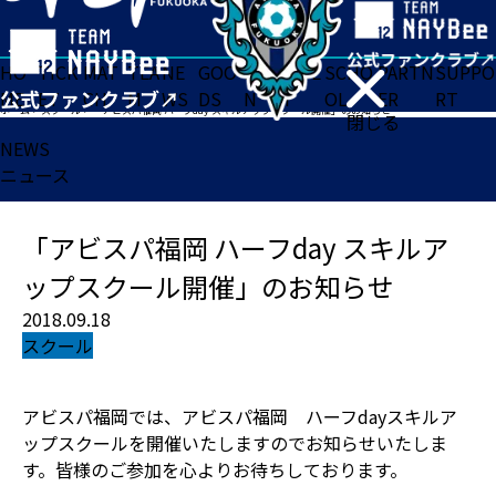
HO
TICK
MAT
TEA
NE
GOO
FA
ACADE
SCHO
PARTN
SUPPO
ME
ET
CH
M
WS
DS
N
MY
OL
ER
RT
ホーム
>
スクール
>
「アビスパ福岡 ハーフday スキルアップスクール開催」のお知らせ
閉じる
NEWS
ニュース
「アビスパ福岡 ハーフday スキルア
ップスクール開催」のお知らせ
2018.09.18
スクール
アビスパ福岡では、アビスパ福岡 ハーフdayスキルア
ップスクールを開催いたしますのでお知らせいたしま
す。皆様のご参加を心よりお待ちしております。