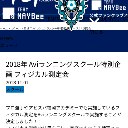
HOME
TICKET
MATCH
TEAM
NEWS
GOODS
FAN
ACADEMY
SCHO
ホーム
>
スクール
>
2018年 Aviランニングスクール特別企画 フィジカル測定会
閉じる
NEWS
ニュース
2018年 Aviランニングスクール特別企
画 フィジカル測定会
2018.11.01
スクール
プロ選手やアビスパ福岡アカデミーでも実施しているフ
ィジカル測定をAviランニングスクールで実施することが
決定しました！！