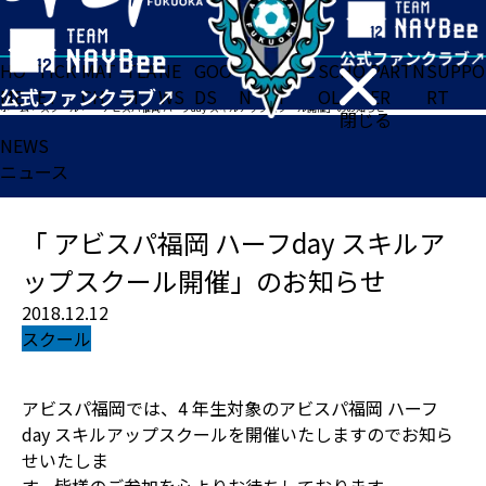
HO
TICK
MAT
TEA
NE
GOO
FA
ACADE
SCHO
PARTN
SUPPO
ME
ET
CH
M
WS
DS
N
MY
OL
ER
RT
ホーム
>
スクール
>
「 アビスパ福岡 ハーフday スキルアップスクール開催」のお知らせ
閉じる
NEWS
ニュース
「 アビスパ福岡 ハーフday スキルア
ップスクール開催」のお知らせ
2018.12.12
スクール
アビスパ福岡では、4 年生対象のアビスパ福岡 ハーフ
day スキルアップスクールを開催いたしますのでお知ら
せいたしま