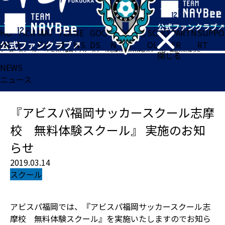
HO
TICK
MAT
TEA
NE
GOO
FA
ACADE
SCHO
PARTN
SUPPO
ME
ET
CH
M
WS
DS
N
MY
OL
ER
RT
ホーム
>
スクール
>
『アビスパ福岡サッカースクール志摩校 無料体験スクール』 実施のお知らせ
閉じる
NEWS
ニュース
『アビスパ福岡サッカースクール志摩
校 無料体験スクール』 実施のお知
らせ
2019.03.14
スクール
アビスパ福岡では、『アビスパ福岡サッカースクール志
摩校 無料体験スクール』を実施いたしますのでお知ら