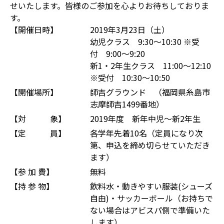
せいたします。皆様のご参加を心よりお待ちしておりま
す。
【開催日時】
2019年3月23日（土）
幼児クラス 9:30～10:30 ※受
付 9:00～9:20
新1・2年生クラス 11:00～12:10
※受付 10:30～10:50
【開催場所】
師吉グラウンド （福岡県糸島市
志摩師吉1499番地）
【対 象】
2019年度 新年中児～新2年生
【定 員】
各学年先着10名（定員になり次
第、申込を締め切らせていただき
ます）
【参 加 費】
無料
【持 参 物】
飲料水・動きやすい服装(シューズ
自由)・サッカーボール（お持ちで
ない場合はアビスパ側で準備いた
します）