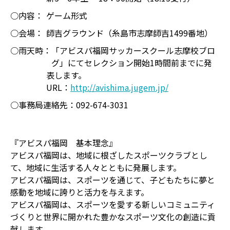
○内容：
ゲーム形式
○会場：
師吉グラウンド（糸島市志摩師吉1499番地）
○雨天時：
「アビスパ福岡サッカースクール志摩校ブロ
グ」にてセレクション開始1時間前までに発
表します。
URL：
http://avishima.jugem.jp/
○事務局連絡先：
092-674-3031
『アビスパ福岡 基本理念』
アビスパ福岡は、地域に根ざしたスポーツクラブとし
て、地域に生活する人々とともに発展します。
アビスパ福岡は、スポーツを通じて、子どもたちに夢と
感動を地域に誇りと活力を与えます。
アビスパ福岡は、スポーツを愛する新しいコミュニティ
づくりと世界に開かれた豊かなスポーツ文化の創造に貢
献します。