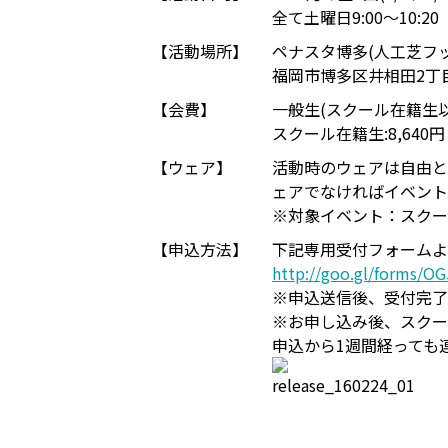
全て土曜日9:00～10:20
【活動場所】
ペナスタ博多(人工芝フ
福岡市博多区井相田2丁
【会費】
一般生(スクール在籍生以外
スクール在籍生:8,640
【ウェア】
活動時のウェアは自由と
ェアでなければイベント
※対象イベント：スクー
【申込方法】
下記専用受付フォームよ
http://goo.gl/forms/O
※申込送信後、受付完了
※お申し込み後、スクー
申込から1週間経っても