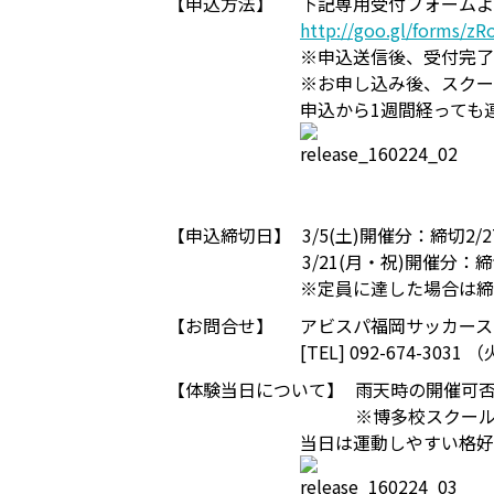
【申込方法】
下記専用受付フォームよ
http://goo.gl/forms/zR
※申込送信後、受付完了
※お申し込み後、スクー
申込から1週間経っても
【申込締切日】
3/5(土)開催分：締切2/2
3/21(月・祝)開催分：締切
※定員に達した場合は締
【お問合せ】
アビスパ福岡サッカース
[TEL] 092-674-303
【体験当日について】
雨天時の開催可
※博多校スクー
当日は運動しやすい格好