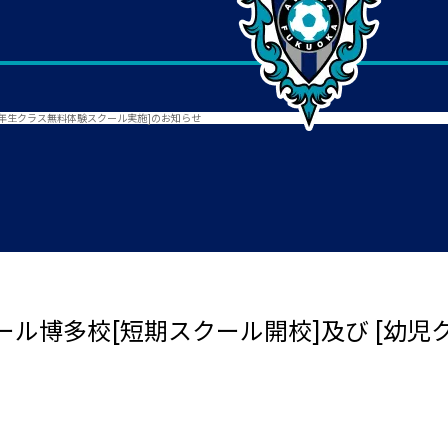
,2年生クラス無料体験スクール実施]のお知らせ
ル博多校[短期スクール開校]及び [幼児ク
せ