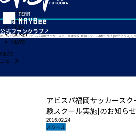
HOME
MATCH
TEAM
TICKET
ホーム
>
スクール
>
アビスパ福岡サッカースクール博多校[短期スクール開校]及び [幼児クラス/1
NEWS
NEWS
ニュース
アビスパ福岡サッカースクー
験スクール実施]のお知ら
2016.02.24
スクール