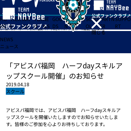
HO
TICK
MAT
TEA
NE
GOO
FA
ACADE
SCHO
PARTN
SUPPO
ME
ET
CH
M
WS
DS
N
MY
OL
ER
RT
ホーム
>
スクール
>
「アビスパ福岡 ハーフdayスキルアップスクール開催」のお知らせ
閉じる
NEWS
ニュース
「アビスパ福岡 ハーフdayスキルア
ップスクール開催」のお知らせ
2019.04.18
スクール
アビスパ福岡では、アビスパ福岡 ハーフdayスキルア
ップスクールを開催いたしますのでお知らせいたしま
す。皆様のご参加を心よりお待ちしております。