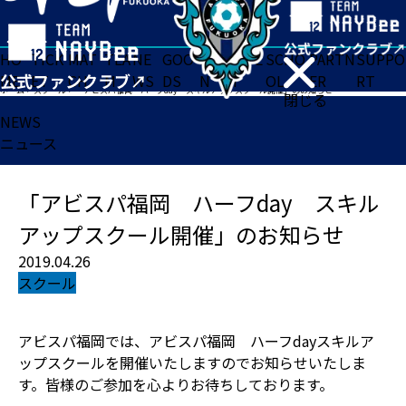
HO
TICK
MAT
TEA
NE
GOO
FA
ACADE
SCHO
PARTN
SUPPO
ME
ET
CH
M
WS
DS
N
MY
OL
ER
RT
ホーム
>
スクール
>
「アビスパ福岡 ハーフday スキルアップスクール開催」のお知らせ
閉じる
NEWS
ニュース
「アビスパ福岡 ハーフday スキル
アップスクール開催」のお知らせ
2019.04.26
スクール
アビスパ福岡では、アビスパ福岡 ハーフdayスキルア
ップスクールを開催いたしますのでお知らせいたしま
す。皆様のご参加を心よりお待ちしております。