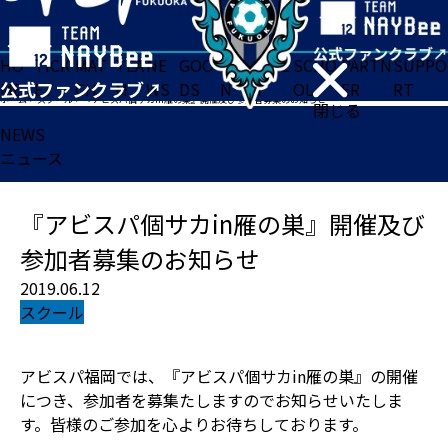
HO
TICK
MAT
TEA
NE
GOO
FA
ACADE
SCHO
PARTN
SUPPO
ME
ET
CH
M
WS
DS
N
MY
OL
ER
RT
ホーム
>
スクール
>
『アビスパ個サカin雁の巣』開催及び参加者募集のお知らせ
閉じる
NEWS
ニュース
『アビスパ個サカin雁の巣』開催及び
参加者募集のお知らせ
2019.06.12
スクール
アビスパ福岡では、『アビスパ個サカin雁の巣』の開催
につき、参加者を募集たしますのでお知らせいたしま
す。皆様のご参加を心よりお待ちしております。