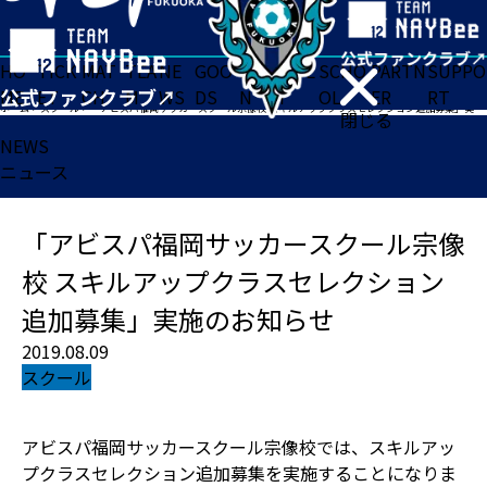
HO
TICK
MAT
TEA
NE
GOO
FA
ACADE
SCHO
PARTN
SUPPO
ME
ET
CH
M
WS
DS
N
MY
OL
ER
RT
ホーム
>
スクール
>
「アビスパ福岡サッカースクール宗像校 スキルアップクラスセレクション追加募集」実施のお知らせ
閉じる
NEWS
ニュース
「アビスパ福岡サッカースクール宗像
校 スキルアップクラスセレクション
追加募集」実施のお知らせ
2019.08.09
スクール
アビスパ福岡サッカースクール宗像校では、スキルアッ
プクラスセレクション追加募集を実施することになりま