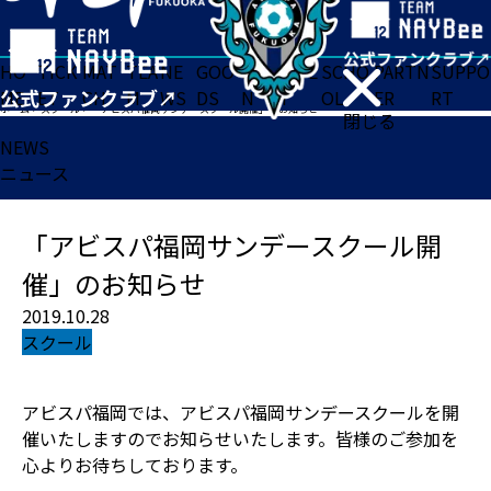
HO
TICK
MAT
TEA
NE
GOO
FA
ACADE
SCHO
PARTN
SUPPO
ME
ET
CH
M
WS
DS
N
MY
OL
ER
RT
ホーム
>
スクール
>
「アビスパ福岡サンデースクール開催」のお知らせ
閉じる
NEWS
ニュース
「アビスパ福岡サンデースクール開
催」のお知らせ
2019.10.28
スクール
アビスパ福岡では、アビスパ福岡サンデースクールを開
催いたしますのでお知らせいたします。皆様のご参加を
心よりお待ちしております。