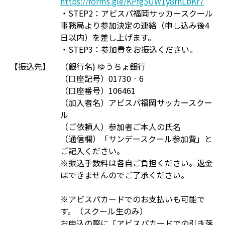
https://forms.gle/KPfg5UW1y8rnLbKr7
・STEP2：アビスパ福岡サッカースクール
事務局より参加決定の連絡（申し込み後4
日以内）を差し上げます。
・STEP3：参加費をお振込ください。
【振込先】
（銀行名) ゆうちょ銀行
（口座記号）01730‐6
（口座番号）106461
（加入者名）アビスパ福岡サッカースクー
ル
（ご依頼人）参加者ご本人の氏名
（通信欄）「サンデースクール参加費」と
ご記入ください。
※振込手数料は各自ご負担ください。返金
はできませんのでご了承ください。
※アビスパカードでのお支払いも可能で
す。（スクール生のみ）
お申込の際に「アビスパカードでの引き落