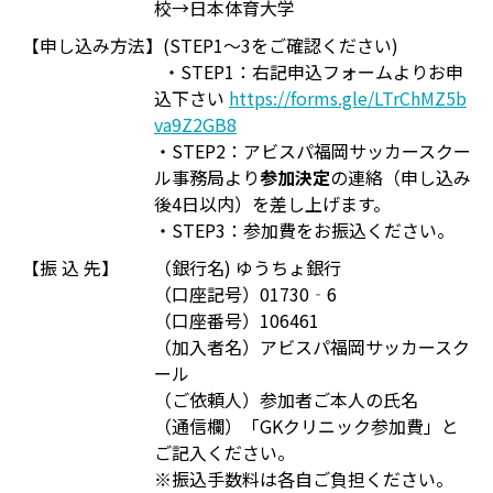
校→日本体育大学
【申し込み方法】
(STEP1～3をご確認ください)
・STEP1：右記申込フォームよりお申
込下さい
https://forms.gle/LTrChMZ5b
va9Z2GB8
・STEP2：アビスパ福岡サッカースクー
ル事務局より
参加決定
の連絡（申し込み
後4日以内）を差し上げます。
・STEP3：参加費をお振込ください。
【振 込 先】
（銀行名) ゆうちょ銀行
（口座記号）01730‐6
（口座番号）106461
（加入者名）アビスパ福岡サッカースク
ール
（ご依頼人）参加者ご本人の氏名
（通信欄）「GKクリニック参加費」と
ご記入ください。
※振込手数料は各自ご負担ください。