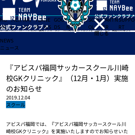
HO
TICK
MAT
TEA
NE
GOO
FA
ACADE
SCHO
PARTN
SUPPO
ME
ET
CH
M
WS
DS
N
MY
OL
ER
RT
ホーム
>
スクール
>
『アビスパ福岡サッカースクール川崎校GKクリニック』（12月・1月）実施のお知らせ
閉じる
NEWS
ニュース
『アビスパ福岡サッカースクール川崎
校GKクリニック』（12月・1月）実施
のお知らせ
2019.12.04
スクール
アビスパ福岡では、『アビスパ福岡サッカースクール川
崎校GKクリニック』を実施いたしますのでお知らせいた