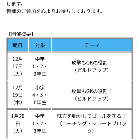
します。
皆様のご参加を心よりお待ちしております。
【開催概要】
期日
対象
テーマ
12月
中学
攻撃もGKの役割！
17日
1・2・
（ビルドアップ）
（火）
3年生
12月
小学
攻撃もGKの役割！
19日
4・5・
（ビルドアップ）
（木）
6年生
1月28
中学
味方を動かしてゴールを守る！
日
1・2・
（コーチング・シュートブロッ
（火）
3年生
ク）