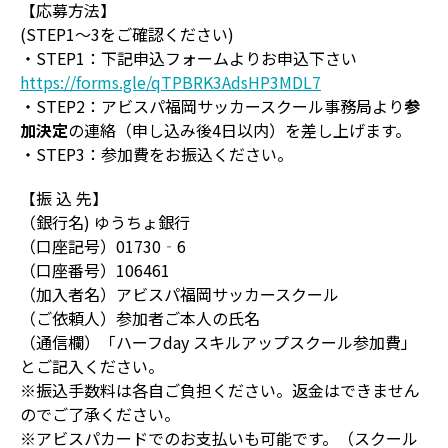
【応募方法】
(STEP1～3をご確認ください)
・STEP1：下記申込フォームよりお申込下さい
https://forms.gle/qTPBRK3AdsHP3MDL7
・STEP2：アビスパ福岡サッカースクール事務局より
参
加決定
の連絡（申し込み後4日以内）を差し上げます。
・STEP3：参加費をお振込ください。
【振 込 先】
（銀行名) ゆうちょ銀行
（口座記号）01730‐6
（口座番号）106461
（加入者名）アビスパ福岡サッカースクール
（ご依頼人）参加者ご本人の氏名
（通信欄）「ハーフday スキルアップスクール参加費」
とご記入ください。
※振込手数料は各自ご負担ください。返金はできません
のでご了承ください。
※アビスパカードでのお支払いも可能です。（スクール