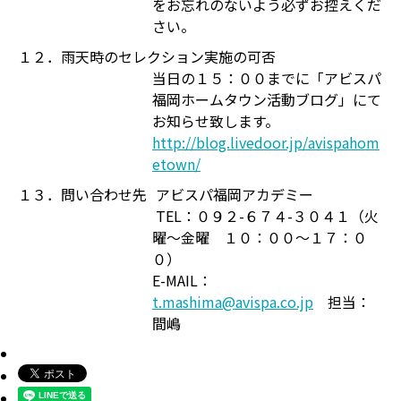
をお忘れのないよう必ずお控えくだ
さい。
１２．雨天時のセレクション実施の可否
当日の１５：００までに「アビスパ
福岡ホームタウン活動ブログ」にて
お知らせ致します。
http://blog.livedoor.jp/avispahom
etown/
１３．問い合わせ先
アビスパ福岡アカデミー
TEL：０９２-６７４-３０４１（火
曜～金曜 １０：００～１７：０
０）
E-MAIL：
t.mashima@avispa.co.jp
担当：
間嶋