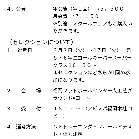
４．会費
年会費（年１回） \５，５００
月会費 \７，１５０
※別途、スクールウェアもご購入い
ただきます。
（セレクションについて）
１． 選考日
３月３日（火） ・1７日（火） 新
５・６年生ゴールキーパースーパー
クラス 1８：３０～
＊セレクションはどちらか1回の参
加になります。
２． 会 場
福岡フットボールセンター人工芝グ
ラウンドAコート
３． 受 付
１８：００～（アビスパ福岡本社ロ
ビー）
４．選考方法
ＧＫトレーニング・フィールドテス
ト・体力測定