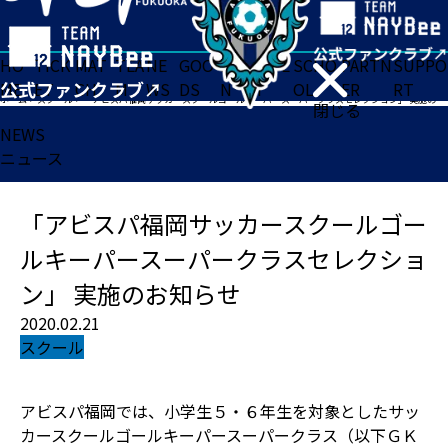
HO
TICK
MAT
TEA
NE
GOO
FA
ACADE
SCHO
PARTN
SUPPO
ME
ET
CH
M
WS
DS
N
MY
OL
ER
RT
ホーム
>
スクール
>
「アビスパ福岡サッカースクールゴールキーパースーパークラスセレクション」 実施のお知らせ
閉じる
NEWS
ニュース
「アビスパ福岡サッカースクールゴー
ルキーパースーパークラスセレクショ
ン」 実施のお知らせ
2020.02.21
スクール
アビスパ福岡では、小学生５・６年生を対象としたサッ
カースクールゴールキーパースーパークラス（以下ＧＫ