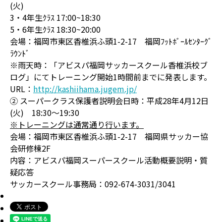
(火)
3・4年生ｸﾗｽ 17:00~18:30
5・6年生ｸﾗｽ 18:30~20:00
会場：福岡市東区香椎浜ふ頭1-2-17 福岡ﾌｯﾄﾎﾞｰﾙｾﾝﾀｰｸﾞ
ﾗｳﾝﾄﾞ
※雨天時：「アビスパ福岡サッカースクール香椎浜校ブ
ログ」にてトレーニング開始1時間前までに発表します。
URL：
http://kashiihama.jugem.jp/
② スーパークラス保護者説明会日時：平成28年4月12日
(火) 18:30～19:30
※トレーニングは通常通り行います。
会場：福岡市東区香椎浜ふ頭1-2-17 福岡県サッカー協
会研修棟2F
内容：アビスパ福岡スーパースクール活動概要説明・質
疑応答
サッカースクール事務局：092-674-3031/3041