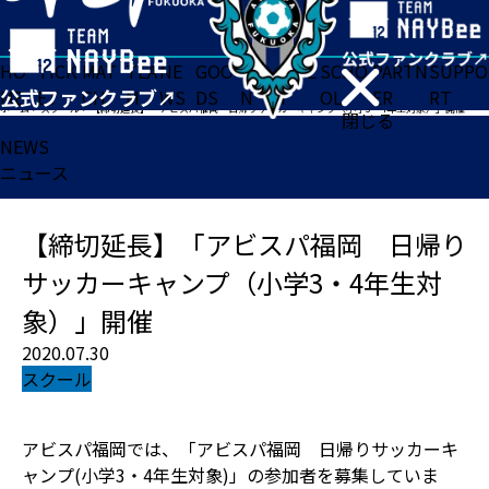
HO
TICK
MAT
TEA
NE
GOO
FA
ACADE
SCHO
PARTN
SUPPO
ME
ET
CH
M
WS
DS
N
MY
OL
ER
RT
ホーム
>
スクール
>
【締切延長】「アビスパ福岡 日帰りサッカーキャンプ（小学3・4年生対象）」開催
閉じる
NEWS
ニュース
【締切延長】「アビスパ福岡 日帰り
サッカーキャンプ（小学3・4年生対
象）」開催
2020.07.30
スクール
アビスパ福岡では、「アビスパ福岡 日帰りサッカーキ
ャンプ(小学3・4年生対象)」の参加者を募集していま