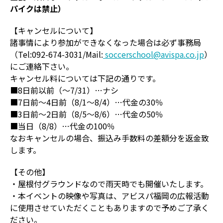
パイクは禁止）
【キャンセルについて】
諸事情により参加ができなくなった場合は必ず事務局
（Tel:092-674-3031/Mail:
soccerschool@avispa.co.jp
）
にご連絡下さい。
キャンセル料については下記の通りです。
■8日前以前（～7/31）…ナシ
■7日前～4日前（8/1～8/4）…代金の30％
■3日前～2日前（8/5～8/6）…代金の50％
■当日（8/8）…代金の100％
なおキャンセルの場合、振込み手数料の差額分を返金致
します。
【その他】
・屋根付グラウンドなので雨天時でも開催いたします。
・本イベントの映像や写真は、アビスパ福岡の広報活動
に使用させていただくこともありますので予めご了承く
ださい。