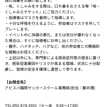
指の消毒をお願い致します。
・咳、くしゃみをする際は、口や鼻をおさえる等「咳・
くしゃみエチケット」にご協力ください。
・指導者はマスクを着用して指導します。
・十分な呼吸を行えるように、参加者はマスクを外して
プレーします。
・イベント中に体調の悪化、または気分が優れなくなっ
た場合は、すぐに指導者にお申し出ください。
・握手、ハイタッチ、ハグなど、他の参加者との積極的
な接触はお控えください。
・上記以外にも、専門家による感染症対策の提言に基づ
き、感染促進要因やリスクが高まる環境、状況に十分配
慮し、皆様の安全を確保し運営して参ります。
【お問合先】
アビスパ福岡サッカースクール事務局(担当：藤井潤)
TEL:092-674-3031（火～金 9:30～17:00）