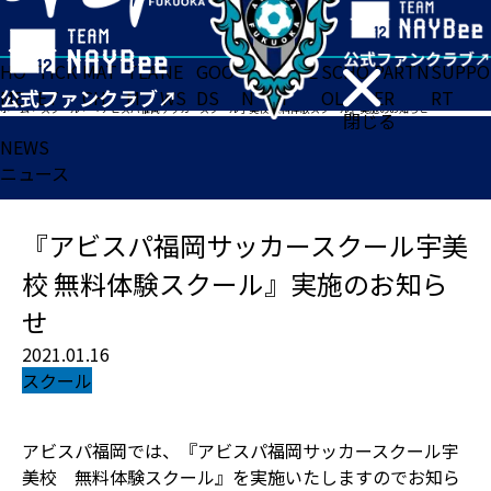
HO
TICK
MAT
TEA
NE
GOO
FA
ACADE
SCHO
PARTN
SUPPO
ME
ET
CH
M
WS
DS
N
MY
OL
ER
RT
ホーム
>
スクール
>
『アビスパ福岡サッカースクール宇美校 無料体験スクール』実施のお知らせ
閉じる
NEWS
ニュース
『アビスパ福岡サッカースクール宇美
校 無料体験スクール』実施のお知ら
せ
2021.01.16
スクール
アビスパ福岡では、『アビスパ福岡サッカースクール宇
美校 無料体験スクール』を実施いたしますのでお知ら