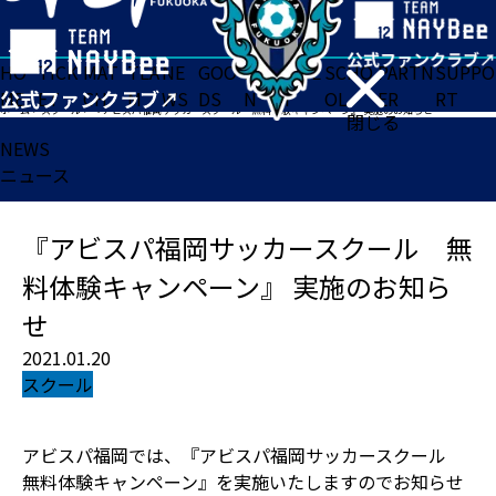
HO
TICK
MAT
TEA
NE
GOO
FA
ACADE
SCHO
PARTN
SUPPO
ME
ET
CH
M
WS
DS
N
MY
OL
ER
RT
ホーム
>
スクール
>
『アビスパ福岡サッカースクール 無料体験キャンペーン』 実施のお知らせ
閉じる
NEWS
ニュース
『アビスパ福岡サッカースクール 無
料体験キャンペーン』 実施のお知ら
せ
2021.01.20
スクール
アビスパ福岡では、『アビスパ福岡サッカースクール
無料体験キャンペーン』を実施いたしますのでお知らせ