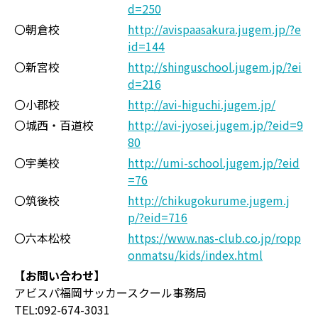
d=250
〇朝倉校
http://avispaasakura.jugem.jp/?e
id=144
〇新宮校
http://shinguschool.jugem.jp/?ei
d=216
〇小郡校
http://avi-higuchi.jugem.jp/
〇城西・百道校
http://avi-jyosei.jugem.jp/?eid=9
80
〇宇美校
http://umi-school.jugem.jp/?eid
=76
〇筑後校
http://chikugokurume.jugem.j
p/?eid=716
〇六本松校
https://www.nas-club.co.jp/ropp
onmatsu/kids/index.html
【お問い合わせ】
アビスパ福岡サッカースクール事務局
TEL:092-674-3031