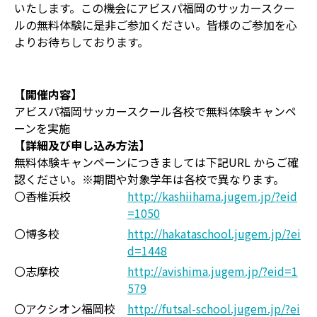
いたします。この機会にアビスパ福岡のサッカースクー
ルの無料体験に是非ご参加ください。皆様のご参加を心
よりお待ちしております。
【開催内容】
アビスパ福岡サッカースクール各校で無料体験キャンペ
ーンを実施
【詳細及び申し込み方法】
無料体験キャンペーンにつきましては下記URL からご確
認ください。※期間や対象学年は各校で異なります。
〇香椎浜校
http://kashiihama.jugem.jp/?eid
=1050
〇博多校
http://hakataschool.jugem.jp/?ei
d=1448
〇志摩校
http://avishima.jugem.jp/?eid=1
579
〇アクシオン福岡校
http://futsal-school.jugem.jp/?ei