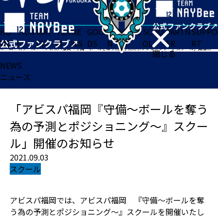
HO
TICK
MAT
TEA
NE
GOO
FA
ACADE
SCHO
PARTN
SUPPO
ME
ET
CH
M
WS
DS
N
MY
OL
ER
RT
ホーム
>
スクール
>
「アビスパ福岡『守備〜ボールを奪う為の予測とポジショニング～』スクール」開催のお知らせ
閉じる
NEWS
ニュース
「アビスパ福岡『守備〜ボールを奪う
為の予測とポジショニング～』スクー
ル」開催のお知らせ
2021.09.03
スクール
アビスパ福岡では、アビスパ福岡 『守備〜ボールを奪
う為の予測とポジショニング～』スクールを開催いたし