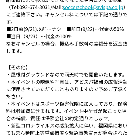
（Tel:092-674-3031/Mail:
soccerschool@avispa.co.jp
）
にご連絡下さい。キャンセル料については下記の通りで
す。
■2日前(9/21)以前…ナシ ■前日(9/22)…代金の50％
■当日（9/23）…代金の100％
なおキャンセルの場合、振込み手数料の差額分を返金致
します。
【その他】
・屋根付グラウンドなので雨天時でも開催いたします。
・本イベントの映像や写真は、アビスパ福岡の広報活動
に使用させていただくこともありますので予めご了承く
ださい。
・本イベントはスポーツ傷害保険に加入しており、保険
料は参加費に含まれます。イベント中ケガが起こった場
合の補償、責任は保険会社の約定通りとします。
・新型コロナウイルスの感染拡大に伴い、福岡県におい
てもまん延防止等重点措置や緊急事態宣言が発令された