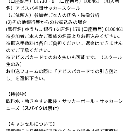
（口座記号）01730‐6 （口座番号）106461 （加入者
名）アビスパ福岡サッカースクール
（ご依頼人）参加者ご本人の氏名・映像分析
(2)その他銀行等からのお振込みの場合
(銀行名) ゆうちょ銀行 (支店名) 179 (口座番号) 0106461
※参加者ご本人かご家族の名義よりお振込みください。
※振込手数料は各自ご負担ください。返金はできません
のでご了承ください。
※アビスパカードでのお支払いも可能です。（スクール
生のみ）
お申込フォームの際に「アビスパカードでの引き落と
し」を選択下さい。
【持参物】
飲料水・動きやすい服装・サッカーボール・サッカーシ
ューズ（
スパイクは禁止
）
【キャンセルについて】
諸事情により参加ができなくなった場合は必ず事務局