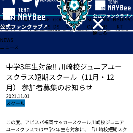
HO
TICK
MAT
TEA
NE
GOO
FA
ACADE
SCHO
PARTN
SUPPO
ME
ET
CH
M
WS
DS
N
MY
OL
ER
RT
ホーム
>
スクール
>
中学3年生対象‼ 川崎校ジュニアユースクラス短期スクール（11月・12月） 参加者募集のお知らせ
閉じる
NEWS
ニュース
中学3年生対象‼ 川崎校ジュニアユー
スクラス短期スクール（11月・12
月） 参加者募集のお知らせ
2021.11.01
スクール
この度、アビスパ福岡サッカースクール川崎校ジュニア
ユースクラスでは中学3年生を対象に、「川崎校短期スク