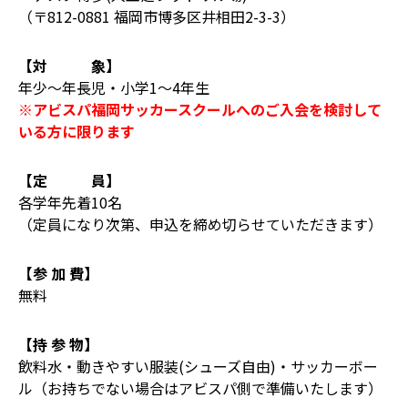
（〒812-0881 福岡市博多区井相田2-3-3）
【対 象】
年少〜年長児・小学1〜4年生
※アビスパ福岡サッカースクールへのご入会を検討して
いる方に限ります
【定 員】
各学年先着10名
（定員になり次第、申込を締め切らせていただきます）
【参 加 費】
無料
【持 参 物】
飲料水・動きやすい服装(シューズ自由)・サッカーボー
ル（お持ちでない場合はアビスパ側で準備いたします）