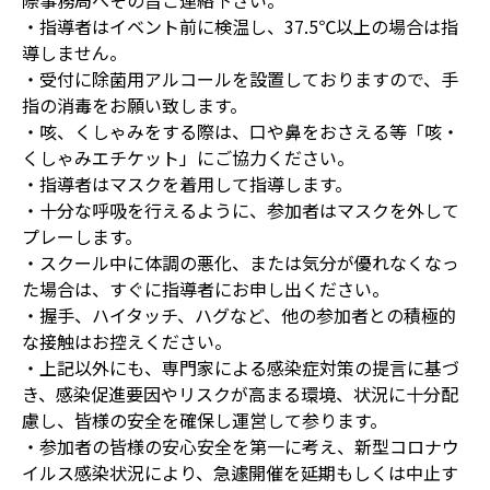
際事務局へその旨ご連絡下さい。
・指導者はイベント前に検温し、37.5℃以上の場合は指
導しません。
・受付に除菌用アルコールを設置しておりますので、手
指の消毒をお願い致します。
・咳、くしゃみをする際は、口や鼻をおさえる等「咳・
くしゃみエチケット」にご協力ください。
・指導者はマスクを着用して指導します。
・十分な呼吸を行えるように、参加者はマスクを外して
プレーします。
・スクール中に体調の悪化、または気分が優れなくなっ
た場合は、すぐに指導者にお申し出ください。
・握手、ハイタッチ、ハグなど、他の参加者との積極的
な接触はお控えください。
・上記以外にも、専門家による感染症対策の提言に基づ
き、感染促進要因やリスクが高まる環境、状況に十分配
慮し、皆様の安全を確保し運営して参ります。
・参加者の皆様の安心安全を第一に考え、新型コロナウ
イルス感染状況により、急遽開催を延期もしくは中止す