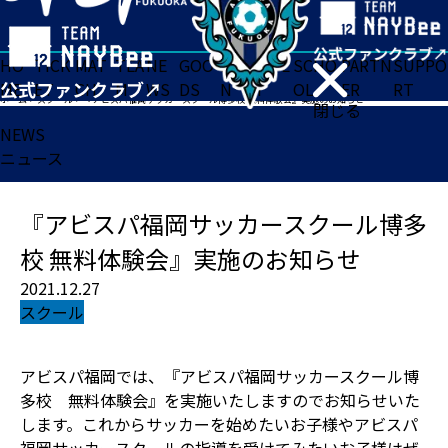
HO
TICK
MAT
TEA
NE
GOO
FA
ACADE
SCHO
PARTN
SUPPO
ME
ET
CH
M
WS
DS
N
MY
OL
ER
RT
ホーム
>
スクール
>
『アビスパ福岡サッカースクール博多校 無料体験会』実施のお知らせ
閉じる
NEWS
ニュース
『アビスパ福岡サッカースクール博多
校 無料体験会』実施のお知らせ
2021.12.27
スクール
アビスパ福岡では、『アビスパ福岡サッカースクール博
多校 無料体験会』を実施いたしますのでお知らせいた
します。これからサッカーを始めたいお子様やアビスパ