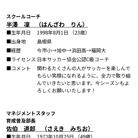
スクールコーチ
半澤 凜 （はんざわ りん）
■生年月日
1998年8月1日 （23歳）
■出身地
島根県
■経歴
今市小→旭中→浜田高→福岡大
■ライセンス
日本サッカー協会公認C級コーチ
■コメント
関わるたくさんの人がサッカーを楽しんで
もらい笑顔になれるように、全力で取り組
んでいきたいと思います。今シーズンもよ
ろしくお願いいたします！
マネジメントスタッフ
育成普及部長
佐伯 道郎 （さえき みちお）
■生年月日
1972年10月25日 （49歳）