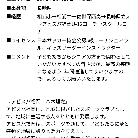
■出身地
長崎県
■経歴
相浦小→相浦中→佐世保西高→長崎県立大
→アビスパ福岡U-12コーチ→スクールコー
チ
■ライセンス
日本サッカー協会公認A級コーチジェネラ
ル、キッズリーダーインストラクター
■コメント
子どもたちからシニアの方まで関わらせて
いただいたすべての皆さまが、最高の笑顔
になるよう1年間邁進してまいりますの
で、よろしくお願いいたします。
『アビスパ福岡 基本理念』
アビスパ福岡は、地域に根ざしたスポーツクラブとし
て、地域に生活する人々とともに発展します。
アビスパ福岡は、スポーツを通じて、子どもたちに夢と
感動を地域に誇りと活力を与えます。