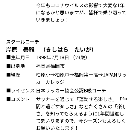
今年もコロナウイルスの影響で大変な1年
になるかと思いますが、皆様で乗り切って
いきましょう！
スクールコーチ
岸原 泰雅 （きしはら たいが）
■生年月日
1998年7月18日 （23歳）
■出身地
福岡県福岡市
■経歴
柏原小→柏原中→福岡第一高→JAPANサッ
カーカレッジ
■ライセンス
日本サッカー協会公認B級コーチ
■コメント
サッカーを通じて「運動する楽しさ」「仲
間と過ごす楽しさ」などたくさんの「楽し
さ」を知ってもらえるように1年間邁進し
てまいりますので、今シーズンもよろしく
お願いいたします！