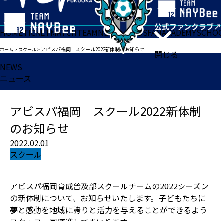
HOME
TICKET
MATCH
TEAM
NEWS
GOODS
FAN
ACADEMY
SCHO
アビスパ福岡 スクール2022新体制のお知らせ
ホーム
>
スクール
>
閉じる
NEWS
ニュース
アビスパ福岡 スクール2022新体制
のお知らせ
2022.02.01
スクール
アビスパ福岡育成普及部スクールチームの2022シーズン
の新体制について、お知らせいたします。子どもたちに
夢と感動を地域に誇りと活力を与えることができるよう