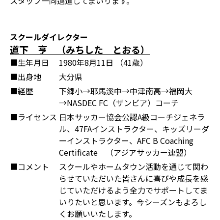
スタッフ一同邁進してまいります。
スクールダイレクター
道下 亨 （みちした とおる）
■生年月日
1980年8月11日 （41歳）
■出身地
大分県
■経歴
下郷小→耶馬溪中→中津南高→福岡大
→NASDEC FC（ザンビア）コーチ
■ライセンス
日本サッカー協会公認A級コーチジェネラ
ル、47FAインストラクター、キッズリーダ
ーインストラクター、AFC B Coaching
Certificate （アジアサッカー連盟）
■コメント
スクールやホームタウン活動を通じて関わ
らせていただいた皆さんに喜びや成長を感
じていただけるよう全力でサポートしてま
いりたいと思います。今シーズンもよろし
くお願いいたします。