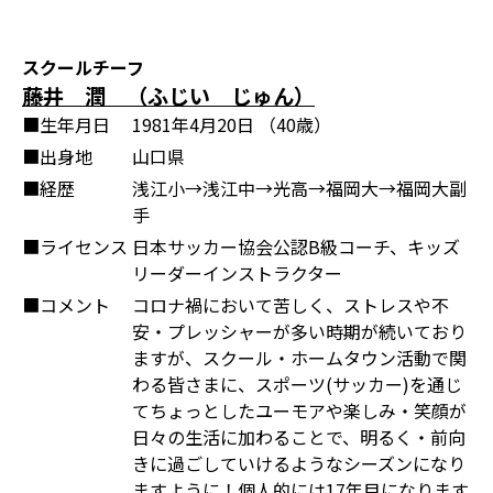
スクールチーフ
藤井 潤 （ふじい じゅん）
■生年月日
1981年4月20日 （40歳）
■出身地
山口県
■経歴
浅江小→浅江中→光高→福岡大→福岡大副
手
■ライセンス
日本サッカー協会公認B級コーチ、キッズ
リーダーインストラクター
■コメント
コロナ禍において苦しく、ストレスや不
安・プレッシャーが多い時期が続いており
ますが、スクール・ホームタウン活動で関
わる皆さまに、スポーツ(サッカー)を通じ
てちょっとしたユーモアや楽しみ・笑顔が
日々の生活に加わることで、明るく・前向
きに過ごしていけるようなシーズンになり
ますように！個人的には17年目になります