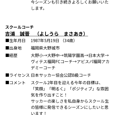
今シーズンも引き続きよろしくお願いいた
します。
スクールコーチ
吉浦 誠晋 （よしうら まさあき）
■生年月日
1987年5月19日 （34歳）
■出身地
福岡県大野城市
■経歴
大野小→大野中→筑陽学園高→日本大学→
ヴィテス福岡FCコーチ→アビスパ福岡アカ
デミーコーチ
■ライセンス
日本サッカー協会公認B級コーチ
■コメント
スクール2年目を迎える今年の目標は、
「笑顔」「明るく」「ポジティブ」な雰囲
気を作り出すこと！
サッカーの楽しさを私自身からスクール生
の皆様に発信できるシーズンにしたいと思
います！