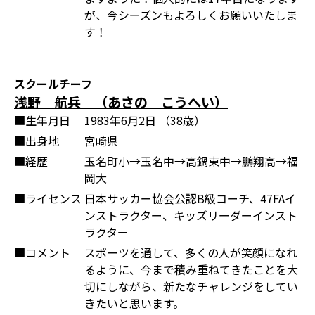
が、今シーズンもよろしくお願いいたしま
す！
スクールチーフ
浅野 航兵 （あさの こうへい）
■生年月日
1983年6月2日 （38歳）
■出身地
宮崎県
■経歴
玉名町小→玉名中→高鍋東中→鵬翔高→福
岡大
■ライセンス
日本サッカー協会公認B級コーチ、47FAイ
ンストラクター、キッズリーダーインスト
ラクター
■コメント
スポーツを通して、多くの人が笑顔になれ
るように、今まで積み重ねてきたことを大
切にしながら、新たなチャレンジをしてい
きたいと思います。