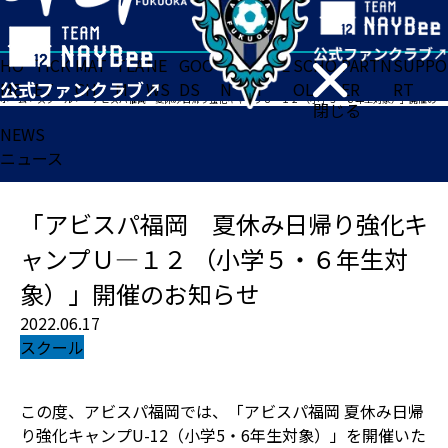
HO
TICK
MAT
TEA
NE
GOO
FA
ACADE
SCHO
PARTN
SUPPO
ME
ET
CH
M
WS
DS
N
MY
OL
ER
RT
ホーム
>
スクール
>
「アビスパ福岡 夏休み日帰り強化キャンプＵ―１２ （小学５・６年生対象）」開催のお知らせ
閉じる
NEWS
ニュース
「アビスパ福岡 夏休み日帰り強化キ
ャンプＵ―１２ （小学５・６年生対
象）」開催のお知らせ
2022.06.17
スクール
この度、アビスパ福岡では、「アビスパ福岡 夏休み日帰
り強化キャンプU-12（小学5・6年生対象）」を開催いた