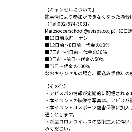
【キャンセルについて】
諸事情により参加ができなくなった場合
（Tel:092-674-3031/
Mail:soccerschool@avispa.
■13日前以前…ナシ
■12日前～8日前…代金の10％
■7日前～4日前…代金の30％
■3日前～前日…代金の50％
■当日…代金の100％
なおキャンセルの場合、振込み手数料の
【その他】
・アビスパの情報が定期的に配信されるJ
・本イベントの映像や写真は、アビスパ
・本イベントはスポーツ傷害保険に加入
通りとします。
・新型コロナウイルスの感染拡大に伴い
承ください。