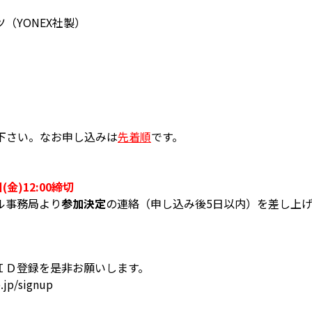
（YONEX社製）
込下さい。なお申し込みは
先着順
です。
(金)12:00締切
ル事務局より
参加決定
の連絡（申し込み後5日以内）を差し上
ＩＤ登録を是非お願いします。
jp/signup