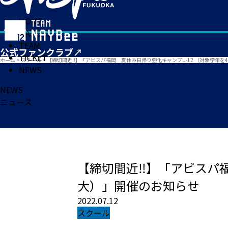
HOME
MATCH
TEAM
TICKET
ホーム
>
スクール
>
【締切間近‼】「アビスパ福岡 夏休み日帰り強化キャンプU-12 （対象学年
NEWS
NEWS
ニュース
【締切間近‼】「アビスパ福
大）」開催のお知らせ
2022.07.12
スクール