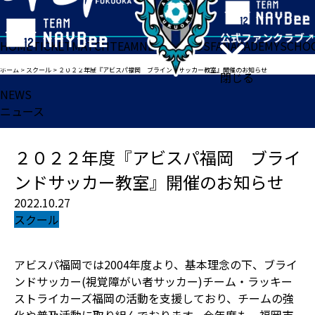
HOME
TICKET
MATCH
TEAM
NEWS
GOODS
FAN
ACADEMY
SCHO
ホーム
>
スクール
>
２０２２年度『アビスパ福岡 ブラインドサッカー教室』開催のお知らせ
閉じる
NEWS
ニュース
２０２２年度『アビスパ福岡 ブライ
ンドサッカー教室』開催のお知らせ
2022.10.27
スクール
アビスパ福岡では2004年度より、基本理念の下、ブライ
ンドサッカー(視覚障がい者サッカー)チーム・ラッキー
ストライカーズ福岡の活動を支援しており、チームの強