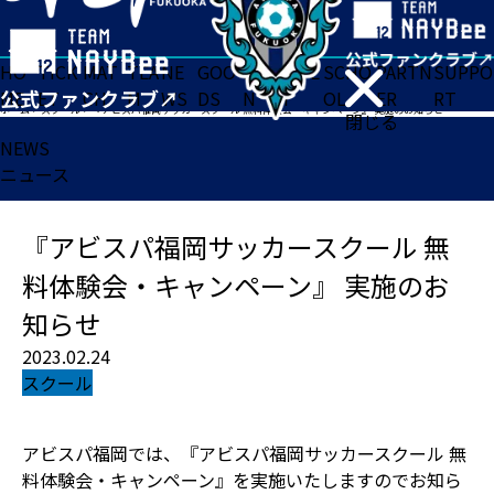
HO
TICK
MAT
TEA
NE
GOO
FA
ACADE
SCHO
PARTN
SUPPO
ME
ET
CH
M
WS
DS
N
MY
OL
ER
RT
ホーム
>
スクール
>
『アビスパ福岡サッカースクール 無料体験会・キャンペーン』 実施のお知らせ
閉じる
NEWS
ニュース
『アビスパ福岡サッカースクール 無
料体験会・キャンペーン』 実施のお
知らせ
2023.02.24
スクール
アビスパ福岡では、『アビスパ福岡サッカースクール 無
料体験会・キャンペーン』を実施いたしますのでお知ら