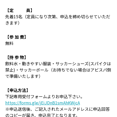
【定 員】
先着15名（定員になり次第、申込を締め切らせていただ
きます）
【参 加 費】
無料
【持 参 物】
飲料水・動きやすい服装・サッカーシューズ(スパイクは
禁止)・サッカーボール（お持ちでない場合はアビスパ側
で準備いたします）
【申込方法】
下記専用受付フォームよりお申込下さい。
https://forms.gle/jEiJDnB1smAhKWjcA
※申込送信後、ご記入されたメールアドレスに申込回答
のコピーが届き、申込完了となります。