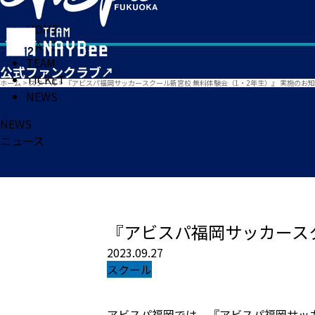
HOME
MATCH
TEAM
TICKET
ホーム
>
スクール
>
『アビスパ福岡サッカースクール新宮校 無料体験会（1・2年生）』 実施のお
NEWS
NEWS
ニュース
『アビスパ福岡サッカースク
2023.09.27
スクール
アビスパ福岡では、『アビスパ福岡サッ