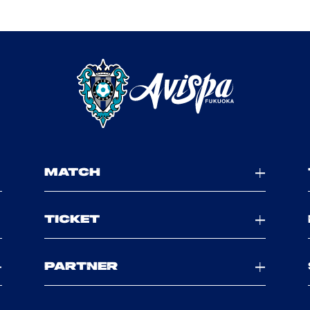
MATCH
TICKET
PARTNER