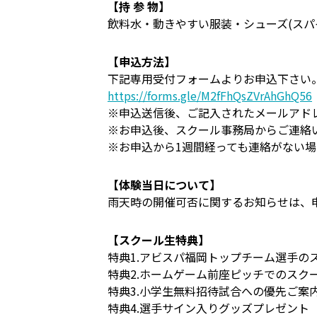
【持 参 物】
飲料水・動きやすい服装・シューズ(ス
【申込方法】
下記専用受付フォームよりお申込下さい
https://forms.gle/M2fFhQsZVrAhGhQ56
※申込送信後、ご記入されたメールアド
※お申込後、スクール事務局からご連絡
※お申込から1週間経っても連絡がない
【体験当日について】
雨天時の開催可否に関するお知らせは、
【スクール生特典】
特典1.アビスパ福岡トップチーム選手の
特典2.ホームゲーム前座ピッチでのスク
特典3.小学生無料招待試合への優先ご案
特典4.選手サイン入りグッズプレゼント