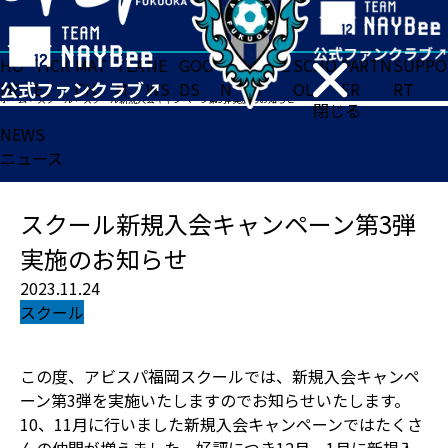
HO
TICK
MAT
TEA
NE
GOO
FA
ACADE
SCHO
PARTN
SUPPO
ME
ET
CH
M
WS
DS
N
MY
OL
ER
RT
ホーム
>
スクール
>
スクール新規入会キャンペーン第3弾実施のお知らせ
閉じる
NEWS
ニュース
スクール新規入会キャンペーン第3弾
実施のお知らせ
2023.11.24
スクール
この度、アビスパ福岡スクールでは、新規入会キャンペ
ーン第3弾を実施いたしますのでお知らせいたします。
10、11月に行いました新規入会キャンペーンではたくさ