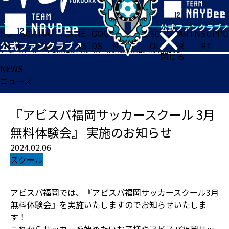
HO
TICK
MAT
TEA
NE
GOO
FA
ACADE
SCHO
PARTN
SUPPO
ME
ET
CH
M
WS
DS
N
MY
OL
ER
RT
ホーム
>
スクール
>
『アビスパ福岡サッカースクール 3月無料体験会』 実施のお知らせ
閉じる
NEWS
ニュース
『アビスパ福岡サッカースクール 3月
無料体験会』 実施のお知らせ
2024.02.06
スクール
アビスパ福岡では、『アビスパ福岡サッカースクール3月
無料体験会』を実施いたしますのでお知らせいたしま
す！