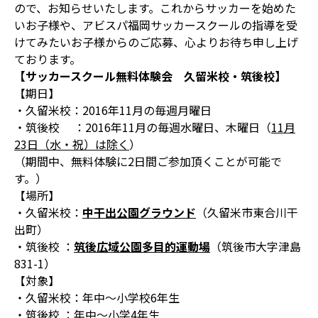
ので、お知らせいたします。これからサッカーを始めた
いお子様や、アビスパ福岡サッカースクールの指導を受
けてみたいお子様からのご応募、心よりお待ち申し上げ
ております。
【サッカースクール無料体験会 久留米校・筑後校】
【期日】
・久留米校：2016年11月の毎週月曜日
・筑後校 ：2016年11月の毎週水曜日、木曜日（
11月
23日（水・祝）は除く
）
（期間中、無料体験に2日間ご参加頂くことが可能で
す。）
【場所】
・久留米校：
中干出公園グラウンド
（久留米市東合川干
出町）
・筑後校 ：
筑後広域公園多目的運動場
（筑後市大字津島
831-1）
【対象】
・久留米校：年中～小学校6年生
・筑後校 ：年中～小学4年生