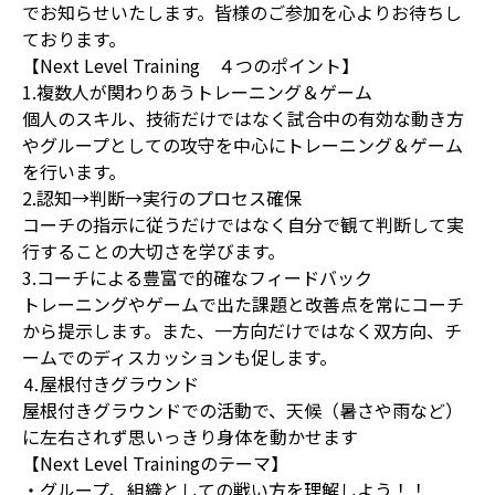
でお知らせいたします。皆様のご参加を心よりお待ちし
ております。
【Next Level Training ４つのポイント】
1.複数人が関わりあうトレーニング＆ゲーム
個人のスキル、技術だけではなく試合中の有効な動き方
やグループとしての攻守を中心にトレーニング＆ゲーム
を行います。
2.認知→判断→実行のプロセス確保
コーチの指示に従うだけではなく自分で観て判断して実
行することの大切さを学びます。
3.コーチによる豊富で的確なフィードバック
トレーニングやゲームで出た課題と改善点を常にコーチ
から提示します。また、一方向だけではなく双方向、チ
ームでのディスカッションも促します。
⒋屋根付きグラウンド
屋根付きグラウンドでの活動で、天候（暑さや雨など）
に左右されず思いっきり身体を動かせます
【Next Level Trainingのテーマ】
・グループ、組織としての戦い方を理解しよう！！