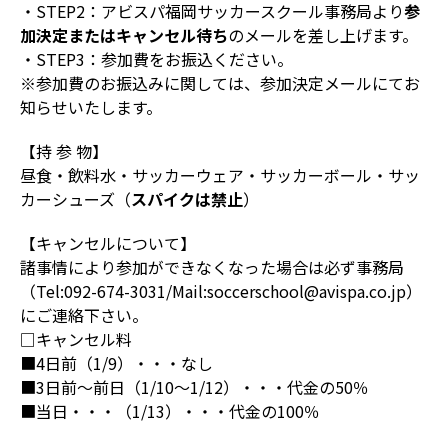
・STEP2：アビスパ福岡サッカースクール事務局より
参
加決定またはキャンセル待ち
のメールを差し上げます。
・STEP3：参加費をお振込ください。
※参加費のお振込みに関しては、参加決定メールにてお
知らせいたします。
【持 参 物】
昼食・飲料水・サッカーウェア・サッカーボール・サッ
カーシューズ（
スパイクは禁止
）
【キャンセルについて】
諸事情により参加ができなくなった場合は必ず事務局
（Tel:092-674-3031/Mail:soccerschool@avispa.co.jp）
にご連絡下さい。
□キャンセル料
■4日前（1/9）・・・なし
■3日前～前日（1/10～1/12）・・・代金の50％
■当日・・・（1/13）・・・代金の100％