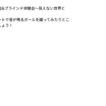
験会&ブラインド体験会～見えない世界と
ートで音が鳴るボールを蹴ってみたりとこ
しょう！