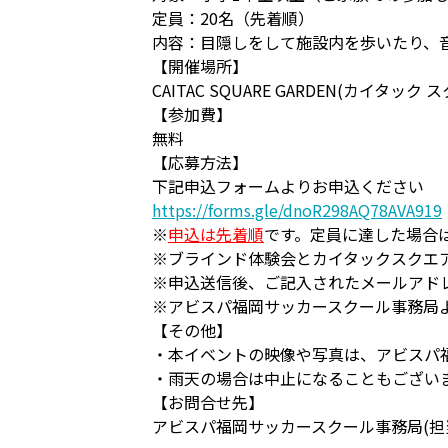
定員：20名（先着順）
内容：目隠しをして施設内を歩いたり、
【開催場所】
CAITAC SQUARE GARDEN(カイタッ
【参加費】
無料
【応募方法】
下記申込フォームよりお申込ください
https://forms.gle/dnoR298AQ78AVA919
※
申込は先着順
です。定員に達した場合
※ブラインド体験会とカイタックスクエ
※申込送信後、ご記入されたメールアド
※アビスパ福岡サッカースクール事務局
【その他】
・本イベントの映像や写真は、アビスパ
・雨天の場合は中止になることもござい
【お問合せ先】
アビスパ福岡サッカースクール事務局(担当：岸原)