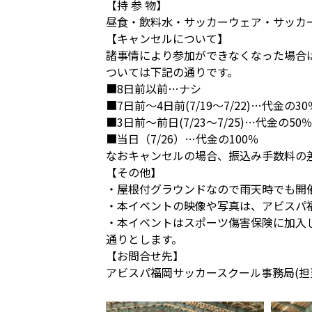
【持 参 物】
昼食・飲料水・サッカーウェア・サッカ
【キャンセルについて】
諸事情により参加ができなくなった場合は必ず事務局（
ついては下記の通りです。
■8日前以前…ナシ
■7日前～4日前(7/19～7/22)…代金の30
■3日前～前日(7/23～7/25)…代金の50
■当日（7/26）…代金の100％
なおキャンセルの場合、振込み手数料の
【その他】
・屋根付グラウンドなので雨天時でも開
・本イベントの映像や写真は、アビスパ
・本イベントはスポーツ傷害保険に加入
通りとします。
【お問合せ先】
アビスパ福岡サッカースクール事務局(担当：吉浦)