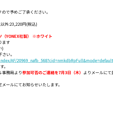
すので予めご了承ください。
外:23,220円(税込)
（YONEX社製） ※ホワイト
ります
い)
下さい。
h/index/AF/20969_nafb_568?cid=nmkdbRpFull&mode=defaul
です。
ル事務局より
参加可否のご連絡を7月3日（木）
よりメールにて
定メールにてお知らせいたします。