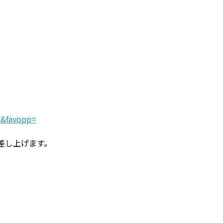
t&favopp=
差し上げます。