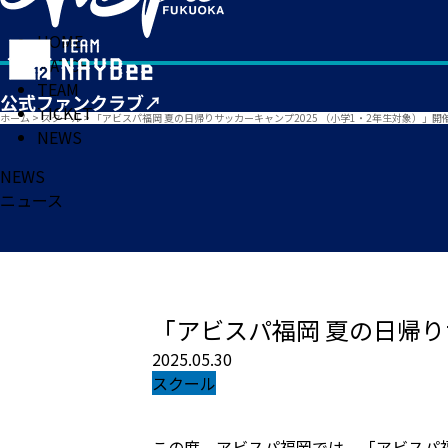
HOME
MATCH
TEAM
TICKET
ホーム
>
スクール
>
「アビスパ福岡 夏の日帰りサッカーキャンプ2025 （小学1・2年生対象）」開
NEWS
NEWS
ニュース
「アビスパ福岡 夏の日帰り
2025.05.30
スクール
この度、アビスパ福岡では、「アビスパ福