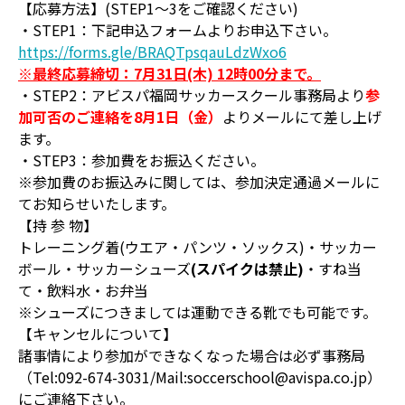
【応募方法】(STEP1～3をご確認ください)
・STEP1：下記申込フォームよりお申込下さい。
https://forms.gle/BRAQTpsqauLdzWxo6
※最終応募締切：7月31日(木) 12時00分まで。
・STEP2：アビスパ福岡サッカースクール事務局より
参
加可否のご連絡を8月1日（金）
よりメールにて差し上げ
ます。
・STEP3：参加費をお振込ください。
※参加費のお振込みに関しては、参加決定通過メールに
てお知らせいたします。
【持 参 物】
トレーニング着(ウエア・パンツ・ソックス)・サッカー
ボール・サッカーシューズ
(スパイクは禁止)
・すね当
て・飲料水・お弁当
※シューズにつきましては運動できる靴でも可能です。
【キャンセルについて】
諸事情により参加ができなくなった場合は必ず事務局
（Tel:092-674-3031/Mail:soccerschool@avispa.co.jp）
にご連絡下さい。