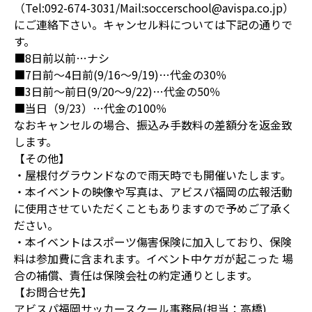
（Tel:092-674-3031/Mail:soccerschool@avispa.co.jp）
にご連絡下さい。キャンセル料については下記の通りで
す。
■8日前以前…ナシ
■7日前～4日前(9/16～9/19)…代金の30％
■3日前～前日(9/20～9/22)…代金の50％
■当日（9/23）…代金の100％
なおキャンセルの場合、振込み手数料の差額分を返金致
します。
【その他】
・屋根付グラウンドなので雨天時でも開催いたします。
・本イベントの映像や写真は、アビスパ福岡の広報活動
に使用させていただくこともありますので予めご了承く
ださい。
・本イベントはスポーツ傷害保険に加入しており、保険
料は参加費に含まれます。イベント中ケガが起こった 場
合の補償、責任は保険会社の約定通りとします。
【お問合せ先】
アビスパ福岡サッカースクール事務局(担当：高橋)