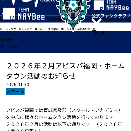
HOME
TICKET
MATCH
TEAM
NEWS
GOODS
FAN
ACADEMY
SCHO
ホーム
>
スクール
>
２０２６年２月アビスパ福岡・ホームタウン活動のお知らせ
閉じる
NEWS
ニュース
２０２６年２月アビスパ福岡・ホーム
タウン活動のお知らせ
2026.01.30
スクール
アビスパ福岡では育成普及部（スクール・アカデミー）
を中心に様々なホームタウン活動を行っております。
２０２６年２月の活動は以下の通りです。（２０２６年