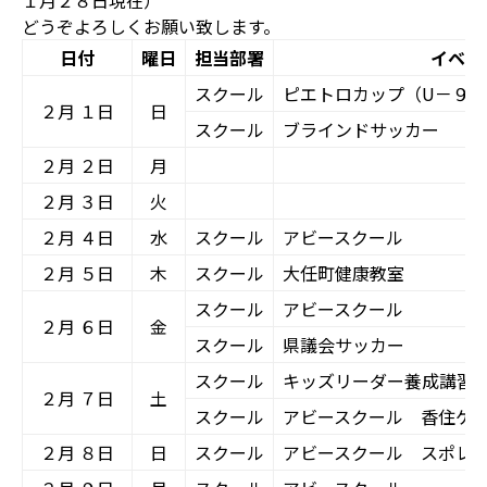
１月２８日現在）
どうぞよろしくお願い致します。
日付
曜日
担当部署
イベン
スクール
ピエトロカップ（U－９）
２月 １日
日
スクール
ブラインドサッカー
２月 ２日
月
２月 ３日
火
２月 ４日
水
スクール
アビースクール
２月 ５日
木
スクール
大任町健康教室
スクール
アビースクール
２月 ６日
金
スクール
県議会サッカー
スクール
キッズリーダー養成講習
２月 ７日
土
スクール
アビースクール 香住ケ
２月 ８日
日
スクール
アビースクール スポレ