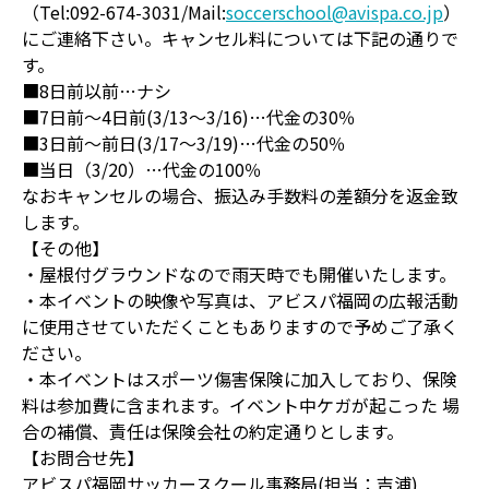
（Tel:092-674-3031/Mail:
soccerschool@avispa.co.jp
）
にご連絡下さい。キャンセル料については下記の通りで
す。
■8日前以前…ナシ
■7日前～4日前(3/13～3/16)…代金の30％
■3日前～前日(3/17～3/19)…代金の50％
■当日（3/20）…代金の100％
なおキャンセルの場合、振込み手数料の差額分を返金致
します。
【その他】
・屋根付グラウンドなので雨天時でも開催いたします。
・本イベントの映像や写真は、アビスパ福岡の広報活動
に使用させていただくこともありますので予めご了承く
ださい。
・本イベントはスポーツ傷害保険に加入しており、保険
料は参加費に含まれます。イベント中ケガが起こった 場
合の補償、責任は保険会社の約定通りとします。
【お問合せ先】
アビスパ福岡サッカースクール事務局(担当：吉浦)