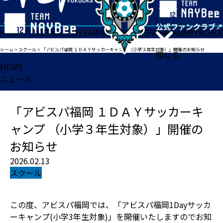
HOME
TICKET
MATCH
TEAM
NEWS
GOODS
FAN
ACADEMY
SCHO
ホーム
>
スクール
>
「アビスパ福岡 １ＤＡＹサッカーキャンプ （小学３年生対象）」開催のお知らせ
閉じる
NEWS
ニュース
「アビスパ福岡 １ＤＡＹサッカーキ
ャンプ （小学３年生対象）」開催の
お知らせ
2026.02.13
スクール
この度、アビスパ福岡では、「アビスパ福岡1Dayサッカ
ーキャンプ(小学3年生対象)」を開催いたしますのでお知