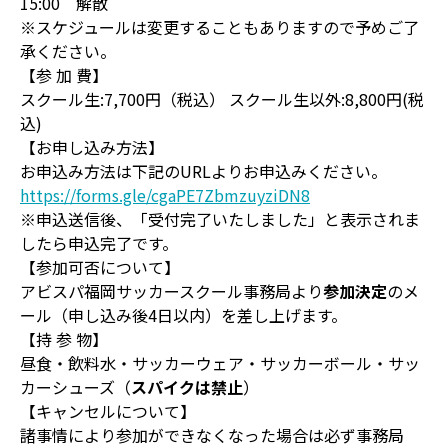
15:00 解散
※スケジュールは変更することもありますので予めご了
承ください。
【参 加 費】
スクール生:7,700円（税込） スクール生以外:8,800円(税
込)
【お申し込み方法】
お申込み方法は下記のURLよりお申込みください。
https://forms.gle/cgaPE7ZbmzuyziDN8
※申込送信後、「受付完了いたしました」と表示されま
したら申込完了です。
【参加可否について】
アビスパ福岡サッカースクール事務局より
参加決定
のメ
ール（申し込み後4日以内）を差し上げます。
【持 参 物】
昼食・飲料水・サッカーウェア・サッカーボール・サッ
カーシューズ（
スパイクは禁止
）
【キャンセルについて】
諸事情により参加ができなくなった場合は必ず事務局