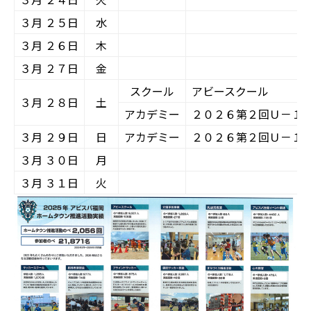
３月 ２５日
水
３月 ２６日
木
３月 ２７日
金
スクール
アビースクール
３月 ２８日
土
アカデミー
２０２６第２回Ｕ－１
３月 ２９日
日
アカデミー
２０２６第２回Ｕ－１
３月 ３０日
月
３月 ３１日
火