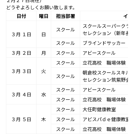
２月２７日現在）
どうぞよろしくお願い致します。
日付
曜日
担当部署
イベ
スクールスーパークラ
スクール
セレクション（新年長
３月 １日
日
スクール
ブラインドサッカー
３月 ２日
月
スクール
アビースクール
スクール
立花高校 職場体験
３月 ３日
火
朝倉校スクールスキル
スクール
セレクション筑紫野会
スクール
アビースクール
３月 ４日
水
スクール
立花高校 職場体験
スクール
大任町健康教室
３月 ５日
木
スクール
アビスパｄｅ健康教室
スクール
立花高校 職場体験