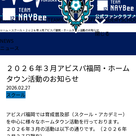
HOME
TICKET
MATCH
TEAM
NEWS
GOODS
FAN
ACADEMY
SCHO
ホーム
>
スクール
>
２０２６年３月アビスパ福岡・ホームタウン活動のお知らせ
閉じる
NEWS
ニュース
２０２６年３月アビスパ福岡・ホーム
タウン活動のお知らせ
2026.02.27
スクール
アビスパ福岡では育成普及部（スクール・アカデミー）
を中心に様々なホームタウン活動を行っております。
２０２６年３月の活動は以下の通りです。（２０２６年